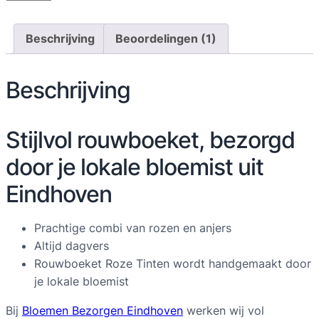
u
w
Beschrijving
Beoordelingen (1)
b
o
Beschrijving
e
k
e
Stijlvol rouwboeket, bezorgd
t
R
door je lokale bloemist uit
o
Eindhoven
z
e
Prachtige combi van rozen en anjers
T
Altijd dagvers
i
Rouwboeket Roze Tinten wordt handgemaakt door
n
je lokale bloemist
t
e
Bij
Bloemen Bezorgen Eindhoven
werken wij vol
n