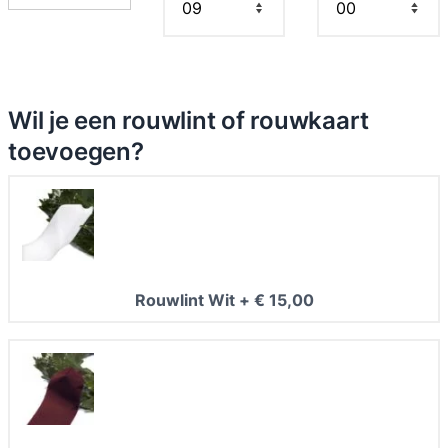
,
0
0
t
Wil je een rouwlint of rouwkaart
o
toevoegen?
t
€
8
0
,
0
Rouwlint Wit
+
€
15,00
0