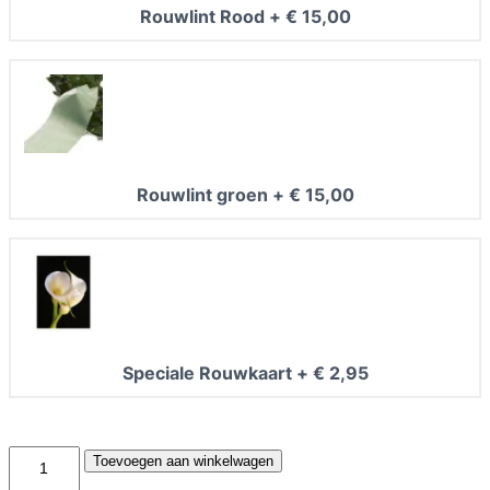
Rouwlint Rood
+
€
15,00
Rouwlint groen
+
€
15,00
Speciale Rouwkaart
+
€
2,95
R
Toevoegen aan winkelwagen
o