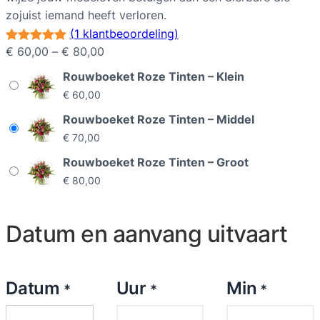
zojuist iemand heeft verloren.
(1 klantbeoordeling)
P
€
60,00
–
€
80,00
Waardering
1
r
5.00
op 5
Rouwboeket Roze Tinten – Klein
i
gebaseerd
€
60,00
j
op
Rouwboeket Roze Tinten – Middel
s
klantbeoorde
€
70,00
k
ling
l
Rouwboeket Roze Tinten – Groot
a
€
80,00
s
s
Datum en aanvang uitvaart
e
:
€
Datum
Uur
Min
*
*
*
6
0