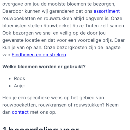
overgave om jou de mooiste bloemen te bezorgen,
q
Daardoor kunnen wij garanderen dat ons
assortiment
u
rouwboeketten en rouwstukken altijd dagvers is. Onze
a
bloemisten stellen Rouwboeket Roze Tinten zelf samen.
n
Ook bezorgen we snel en veilig op de door jou
t
gewenste locatie en dat voor een voordelige prijs. Daar
i
kun je van op aan. Onze bezorgkosten zijn de laagste
t
van
Eindhoven en omstreken
.
y
Welke bloemen worden er gebruikt?
Roos
Anjer
Heb je een specifieke wens op het gebied van
rouwboeketten, rouwkransen of rouwstukken? Neem
dan
contact
met ons op.