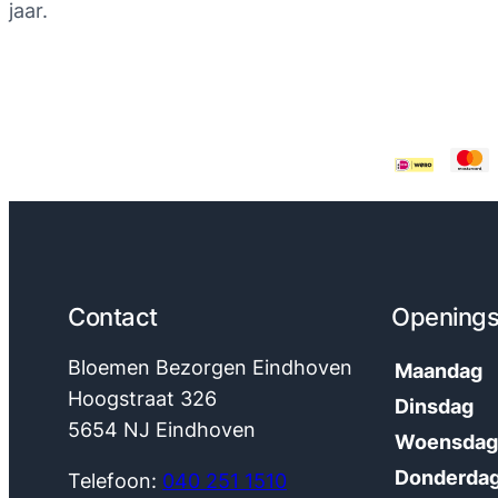
gebas
gebaseerd
jaar.
op
op
klantb
klantbeoordelingen
Contact
Openings
Bloemen Bezorgen Eindhoven
Maandag
Hoogstraat 326
Dinsdag
5654 NJ Eindhoven
Woensda
Donderda
Telefoon:
040 251 1510