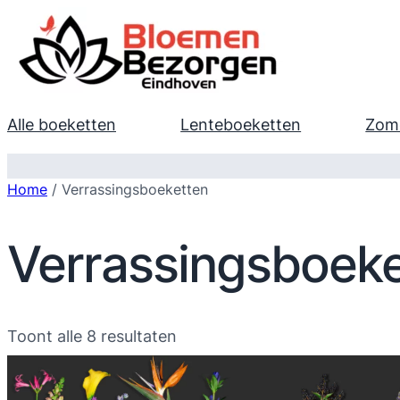
Alle boeketten
Lenteboeketten
Zom
Home
/ Verrassingsboeketten
Verrassingsboeke
Gesorteerd
Toont alle 8 resultaten
op
populariteit