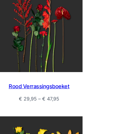
Rood Verrassingsboeket
Prijsklasse:
€
29,95
–
€
47,95
€ 29,95
tot
€ 47,95