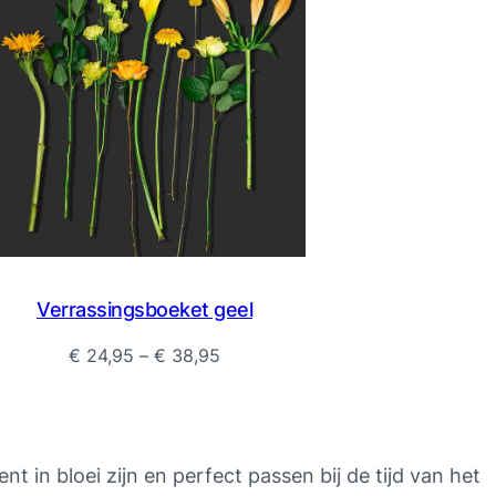
Verrassingsboeket geel
Prijsklasse:
€
24,95
–
€
38,95
€ 24,95
tot
€ 38,95
in bloei zijn en perfect passen bij de tijd van het