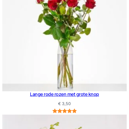
Lange rode rozen met grote knop
€
3,50
Waardering
6
5.00
op 5