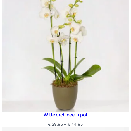
gebaseerd
op
klantbeoordelingen
Witte orchidee in pot
Prijsklasse:
€
29,95
–
€
44,95
€ 29,95