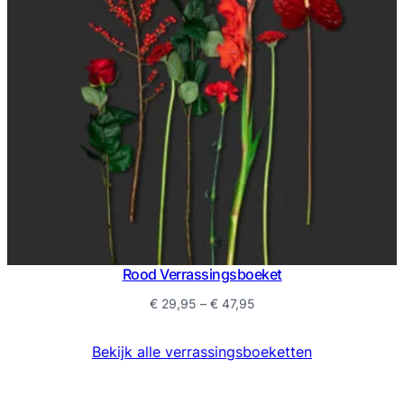
Rood Verrassingsboeket
Prijsklasse:
€
29,95
–
€
47,95
€ 29,95
tot
Bekijk alle verrassingsboeketten
€ 47,95