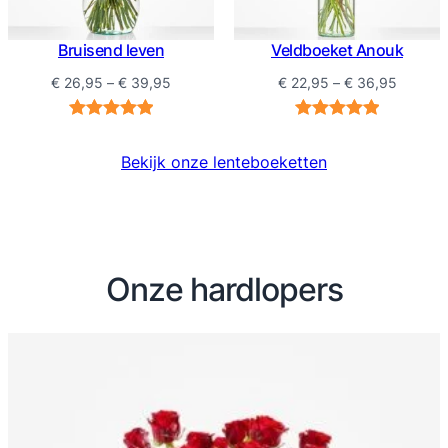
Bruisend leven
Veldboeket Anouk
Prijsklasse:
Prijskla
€
26,95
–
€
39,95
€
22,95
–
€
36,95
€ 26,95
€ 22,95
tot
tot
Waardering
3
Waardering
1
€ 39,95
€ 36,9
5.00
op 5
5.00
op 5
Bekijk onze lenteboeketten
gebaseerd
gebaseerd
op
op
klantbeoordelingen
klantbeoordeling
Onze hardlopers