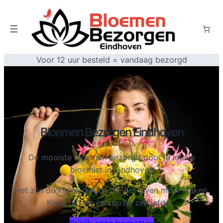
Voor 12 uur besteld = vandaag bezorgd
Bloemen Bezorgen Eindhoven
De mooiste bloemen bezorgd door je lokale
bloemist in Eindhoven
Het zijn de kleine dingen die het leven mooi maken.
Koop bij ons een bosje zelfliefde. .
Bekijk onze boeketten