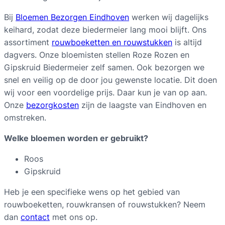
i
Bij
Bloemen Bezorgen Eindhoven
werken wij dagelijks
d
keihard, zodat deze biedermeier lang mooi blijft. Ons
B
assortiment
rouwboeketten en rouwstukken
is altijd
i
dagvers. Onze bloemisten stellen Roze Rozen en
e
Gipskruid Biedermeier zelf samen. Ook bezorgen we
d
snel en veilig op de door jou gewenste locatie. Dit doen
e
wij voor een voordelige prijs. Daar kun je van op aan.
r
Onze
bezorgkosten
zijn de laagste van Eindhoven en
m
omstreken.
e
i
Welke bloemen worden er gebruikt?
e
Roos
r
Gipskruid
q
u
Heb je een specifieke wens op het gebied van
a
rouwboeketten, rouwkransen of rouwstukken? Neem
n
dan
contact
met ons op.
t