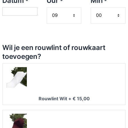
Datum
Uur
Min
*
*
*
0
0
t
o
t
€
Wil je een rouwlint of rouwkaart
toevoegen?
1
2
0
,
0
0
Rouwlint Wit
+
€
15,00