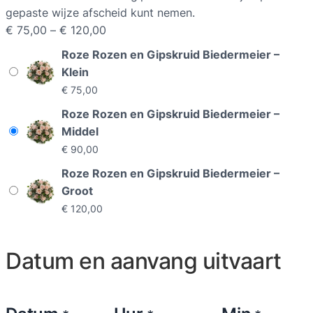
gepaste wijze afscheid kunt nemen.
P
€
75,00
–
€
120,00
r
Roze Rozen en Gipskruid Biedermeier –
i
Klein
j
€
75,00
s
Roze Rozen en Gipskruid Biedermeier –
k
Middel
l
€
90,00
a
s
Roze Rozen en Gipskruid Biedermeier –
s
Groot
e
€
120,00
:
€
Datum en aanvang uitvaart
7
5
,