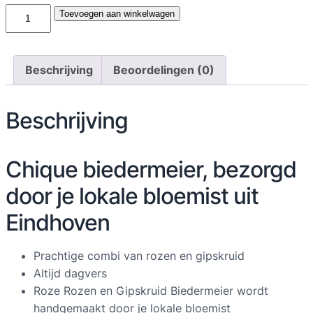
R
Toevoegen aan winkelwagen
o
z
e
Beschrijving
Beoordelingen (0)
R
o
Beschrijving
z
e
n
Chique biedermeier, bezorgd
e
n
door je lokale bloemist uit
G
Eindhoven
i
p
Prachtige combi van rozen en gipskruid
s
Altijd dagvers
k
Roze Rozen en Gipskruid Biedermeier wordt
r
handgemaakt door je lokale bloemist
u